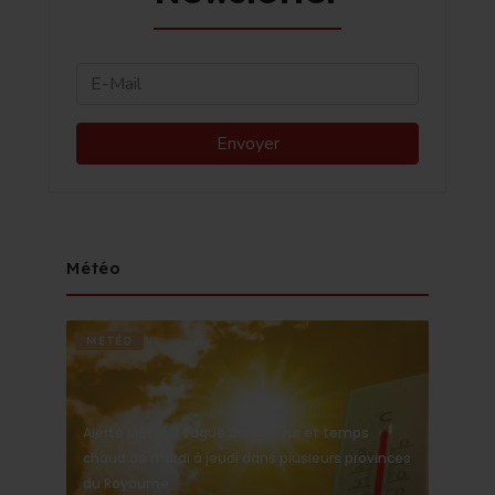
Météo
METÉO
Alerte Météo : Vague de chaleur et temps
chaud de mardi à jeudi dans plusieurs provinces
du Royaume