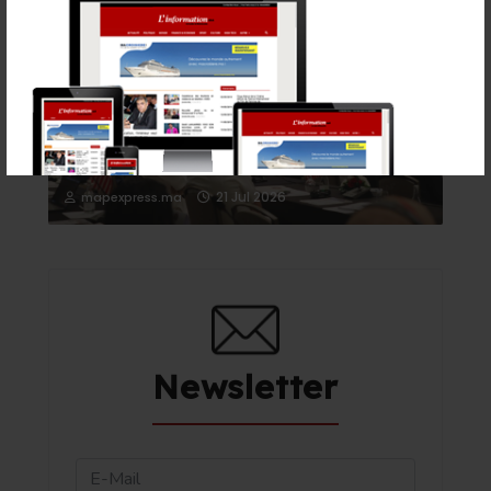
Rabat accueille le Sommet des Forces Maritimes
Africaines
21 Jul 2026
mapexpress.ma
Newsletter