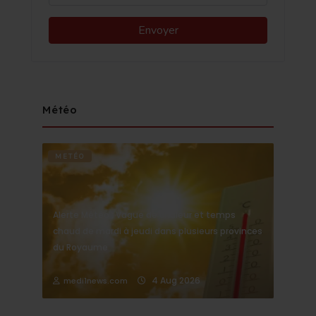
Météo
METÉO
Alerte Météo : Vague de chaleur et temps
chaud de mardi à jeudi dans plusieurs provinces
du Royaume
4 Aug 2026
medi1news.com