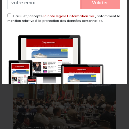
Valider
Boulemane : ouverture de la 2e
édition du Festival du safran et
J’ai lu et j’accepte
la note légale Linformation.ma
, notamment la
des Plantes Aromatiques et
mention relative à la protection des données personnelles.
Médicinales
il y a 3 heures - Culture
Événement
Rabat accueille le Sommet des Forces Maritimes
Africaines
21 Jul 2026
mapexpress.ma