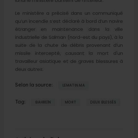
lundi le ministère bahreïni de l’Intérieur.
Le ministère a précisé dans un communiqué
qu’un incendie s’est déclaré à bord d’un navire
étranger en maintenance dans la ville
industrielle de Salman (nord-est du pays), à la
suite de la chute de débris provenant d’un
missile intercepté, causant la mort d'un
travailleur asiatique et de graves blessures à
deux autres.
Selon la source:
LEMATIN.MA
Tag:
BAHREÏN
MORT
DEUX BLESSÉS