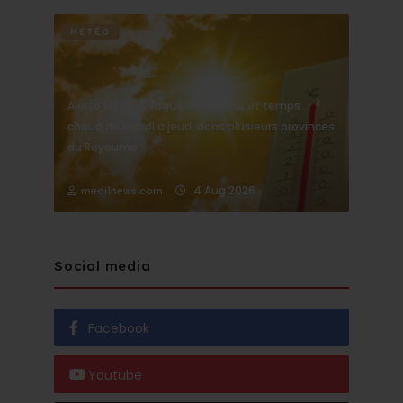
METÉO
Alerte Météo : Vague de chaleur et temps
chaud de mardi à jeudi dans plusieurs provinces
du Royaume
4 Aug 2026
medi1news.com
Social media
Facebook
Youtube