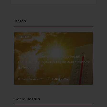
Météo
METÉO
Alerte Météo : Vague de chaleur et temps
chaud de mardi à jeudi dans plusieurs provinces
du Royaume
4 Aug 2026
medi1news.com
Social media