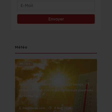
Météo
METÉO
Alerte Météo : Vague de chaleur et temps
chaud de mardi à jeudi dans plusieurs provinces
du Royaume
4 Aug 2026
medi1news.com