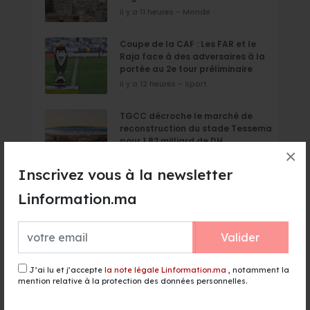
il y a 11 heures - Monde
Coupe de la CAF : Les FAR et le
Raja face à des adversaires à la
portée au 2e tour préliminaire
il y a 12 heures - Sport
TGCC décroche le marché de
reconstruction du stade Tessema
pour 1,82 milliard de DH
×
il y a 12 heures - Sport
Inscrivez vous à la newsletter
156 lignes et 5,3 millions de sièges :
Linformation.ma
Ryanair accélère son
développement au Maroc
il y a 12 heures - Finance & Economie
Valider
J’ai lu et j’accepte
la note légale Linformation.ma
, notamment la
mention relative à la protection des données personnelles.
Événement