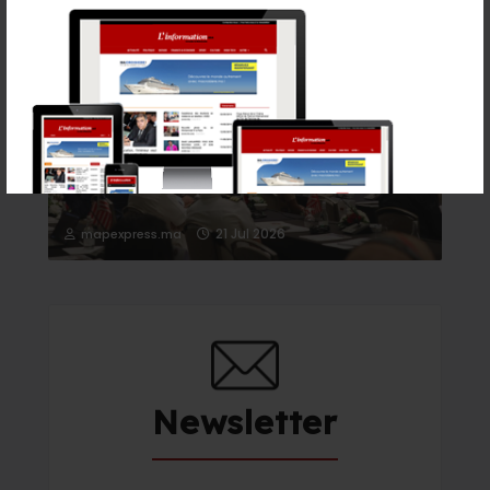
Rabat accueille le Sommet des Forces Maritimes
Africaines
21 Jul 2026
mapexpress.ma
Newsletter