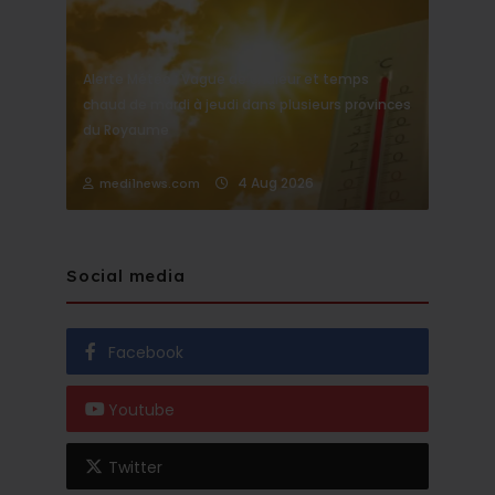
Alerte Météo : Vague de chaleur et temps
chaud de mardi à jeudi dans plusieurs provinces
du Royaume
4 Aug 2026
medi1news.com
Social media
Facebook
Youtube
Twitter