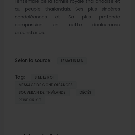
l'ensemble de la famille royale thaïlandaise et
au peuple thaïlandais, Ses plus sincères
condoléances et Sa plus profonde
compassion en cette douloureuse
circonstance.
Selon la source:
LEMATIN.MA
Tag:
S.M. LE ROI
MESSAGE DE CONDOLÉANCES
SOUVERAIN DE THAÏLANDE
DÉCÈS
REINE SIRIKIT