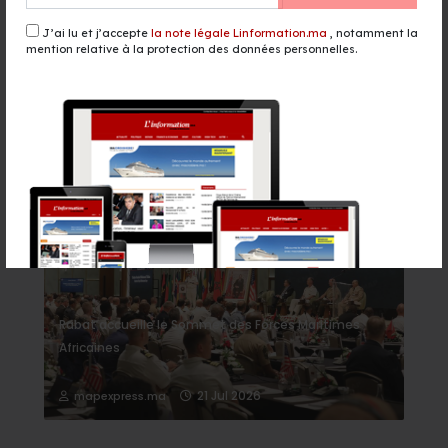
CAF : tirage des compétitions
interclubs ce jeudi au Caire
J’ai lu et j’accepte
la note légale Linformation.ma
, notamment la
il y a 1 heure - Sport
mention relative à la protection des données personnelles.
Événement
Rabat accueille le Sommet des Forces Maritimes
Africaines
21 Jul 2026
mapexpress.ma