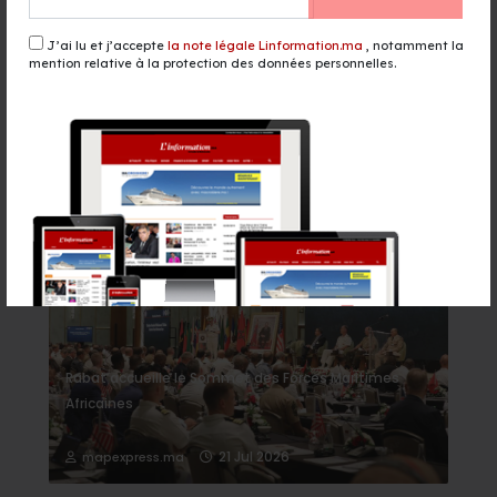
156 lignes et 5,3 millions de sièges :
Ryanair accélère son
J’ai lu et j’accepte
la note légale Linformation.ma
, notamment la
développement au Maroc
mention relative à la protection des données personnelles.
il y a 16 heures - Finance & Economie
Événement
Rabat accueille le Sommet des Forces Maritimes
Africaines
21 Jul 2026
mapexpress.ma