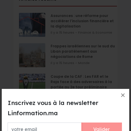
Assurances : une réforme pour
accélérer l’inclusion financière et
la digitalisation
il y a 15 heures - Finance & Economie
Frappes israéliennes sur le sud du
Liban parallèlement aux
négociations de Rome
il y a 15 heures - Monde
Coupe de la CAF : Les FAR et le
Raja face à des adversaires à la
portée au 2e tour préliminaire
×
il y a 16 heures - Sport
Inscrivez vous à la newsletter
TGCC décroche le marché de
Linformation.ma
reconstruction du stade Tessema
pour 1,82 milliard de DH
il y a 16 heures - Sport
Valider