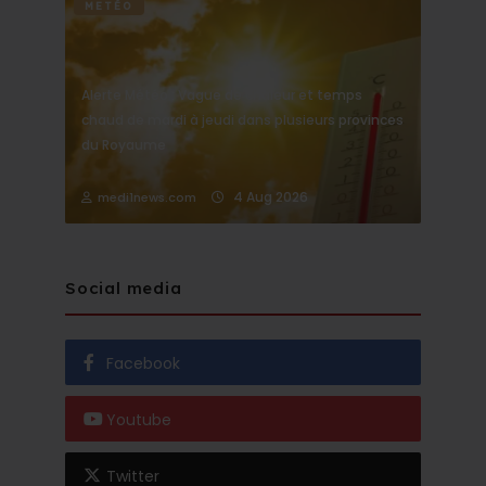
METÉO
Alerte Météo : Vague de chaleur et temps
chaud de mardi à jeudi dans plusieurs provinces
du Royaume
4 Aug 2026
medi1news.com
Social media
Facebook
Youtube
Twitter