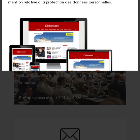
mention relative à la protection des données personnelles.
Événement
Rabat accueille le Sommet des Forces Maritimes
Africaines
21 Jul 2026
mapexpress.ma