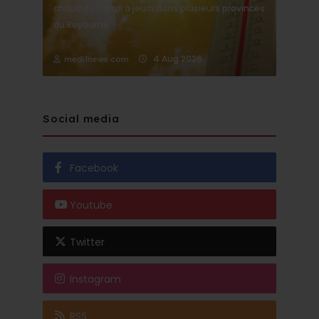
chaud de mardi à jeudi dans plusieurs provinces
du Royaume
4 Aug 2026
medi1news.com
Social media
Facebook
Youtube
Twitter
Instagram
RSS