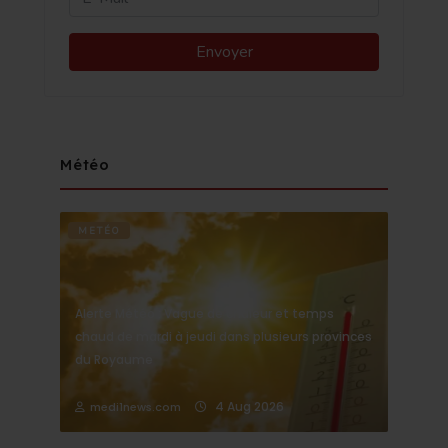
Météo
METÉO
Alerte Météo : Vague de chaleur et temps
chaud de mardi à jeudi dans plusieurs provinces
du Royaume
4 Aug 2026
medi1news.com