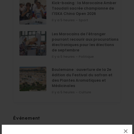
Kick-boxing : la Marocaine Amber
Tsoudali sacrée championne de
l'ISKA China Open 2026
il y a 5 heures - Sport
Les Marocains de l’étranger
pourront recourir aux procurations
électroniques pour les élections
de septembre
il y a 5 heures - Politique
Boulemane : ouverture de la 2e
édition du Festival du safran et
des Plantes Aromatiques et
Médicinales
il y a 5 heures - Culture
Événement
×