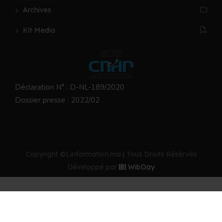
Archives
Kit Media
Déclaration N° : D-NL-189/2020
Dossier presse : 2022/02
Copyright ©Linformation.ma | Tous Droits Résérvés
Développé par
WibDay