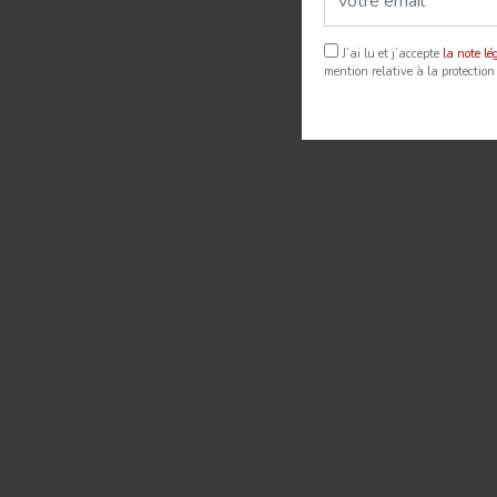
J’ai lu et j’accepte
la note l
mention relative à la protection