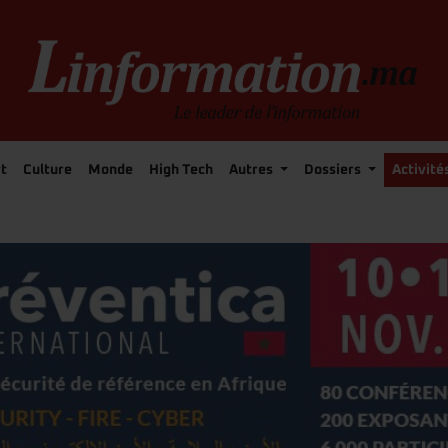
t
Culture
Monde
High Tech
Autres
Dossiers
Activité