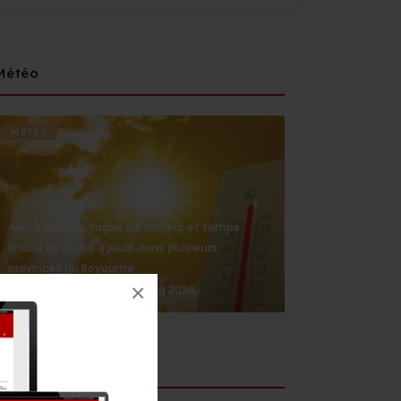
Météo
METÉO
Alerte Météo : Vague de chaleur et temps
chaud de mardi à jeudi dans plusieurs
provinces du Royaume
×
4 Aug 2026
medi1news.com
Social media