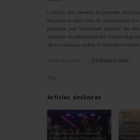
L’artiste est devenu le premier chante
Records en lien avec le classement Hot 
possible par l’immense succès de ses t
dominer durablement les charts région
de la musique arabe à l’échelle internat
Selon la source:
/FR.HESPRESS.COM
Tag:
Coup d’envoi de la première
Corrèze : 
édition du Saïdia Music Festival
Chirac vic