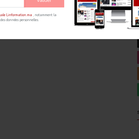
Valider
égale Linformation.ma
, notamment la
 des données personnelles.