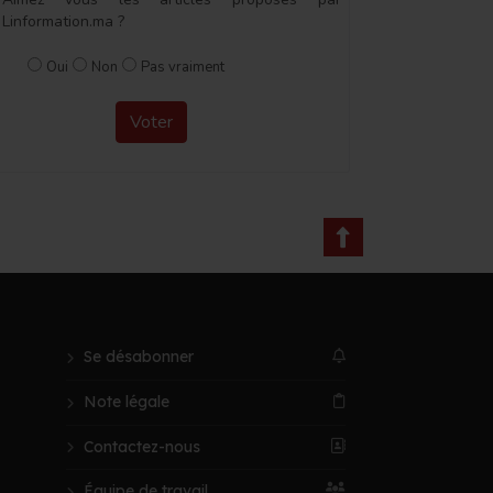
Linformation.ma ?
Oui
Non
Pas vraiment
Voter
Se désabonner
Note légale
Contactez-nous
Équipe de travail