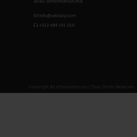
avec linformation.ma
info@wibday.com
+212 684 101 010
Copyright ©Linformation.ma | Tous Droits Résérvés