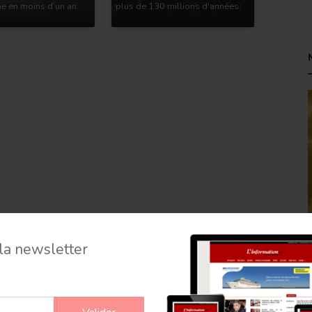
e en moins d’un an
plus de 130 millions d'années
 la newsletter