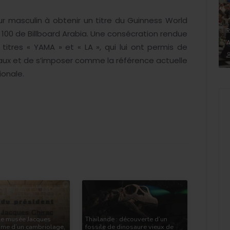
ur masculin à obtenir un titre du Guinness World
R
100 de Billboard Arabia. Une consécration rendue
A
itres « YAMA » et « LA », qui lui ont permis de
aux et de s’imposer comme la référence actuelle
ionale.
Le musée Jacques
Thaïlande : découverte d’un
time d’un cambriolage,
fossile de dinosaure vieux de