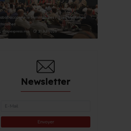
abat accueille le Sommet des Forces Maritimes
fricaines
21 Jul 2026
mapexpress.ma
Newsletter