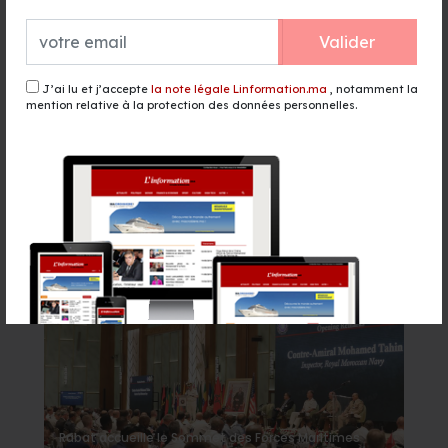
WTA 1000 de Toronto: Sabalenka,
Pegula et Swiatek en contrôle vers
Valider
les 8es de finale
il y a 1 heure - Sport
J’ai lu et j’accepte
la note légale Linformation.ma
, notamment la
mention relative à la protection des données personnelles.
Jeux Méditerranées Tarente 2026 :
120 athlètes représentent le Maroc
à la 20e édition
il y a 1 heure - Sport
Événement
Rabat accueille le Sommet des Forces Maritimes