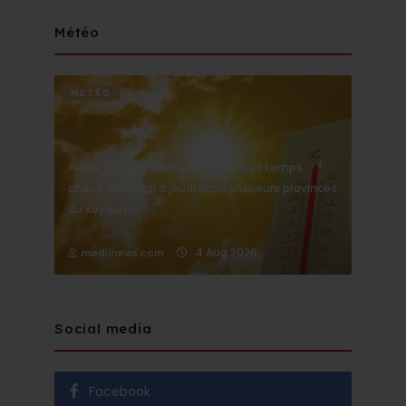
Météo
METÉO
Alerte Météo : Vague de chaleur et temps
chaud de mardi à jeudi dans plusieurs provinces
du Royaume
4 Aug 2026
medi1news.com
Social media
Facebook