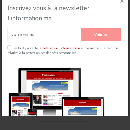
×
Inscrivez vous à la newsletter
Linformation.ma
Valider
Rabat accueille le Sommet des Forces Maritimes
Africaines
J’ai lu et j’accepte
la note légale Linformation.ma
, notamment la mention
relative à la protection des données personnelles.
21 Jul 2026
mapexpress.ma
Newsletter