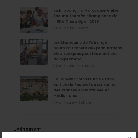
Kick-boxing : la Marocaine Amber
Tsoudali sacrée championne de
l'ISKA China Open 2026
il y a 1 heure - Sport
Les Marocains de l’étranger
pourront recourir aux procurations
électroniques pour les élections
de septembre
il y a 1 heure - Politique
Boulemane : ouverture de la 2e
édition du Festival du safran et
des Plantes Aromatiques et
Médicinales
il y a 1 heure - Culture
Événement