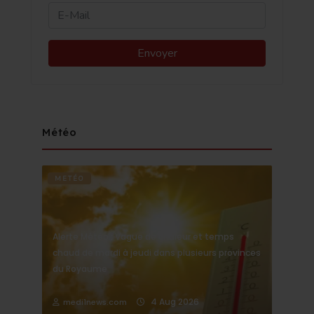
Météo
METÉO
Alerte Météo : Vague de chaleur et temps
chaud de mardi à jeudi dans plusieurs provinces
du Royaume
4 Aug 2026
medi1news.com